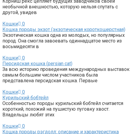
Корниш рекс цепляет будущих заводчиков своей
необычной внешностью, которую нельзя спутать с
другой, увидев
Кошки
0
Кошка породы экзот (экзотическая короткошерстная)
Экзотическая кошка одна из молодых, но популярных
пород. Она смогла завоевать одиннадцатое место из
восьмидесяти в
Кошки
0
Персидская кошка (persian cat)
За всю историю проведения международных выставок
самым большим числом участников была
представлена персидская кошка. Первые
Кошки
0
Курильский бобтейл
Особенностью породы курильский бобтейл считается
короткий, похожий на пушистую пуговку хвост.
Владельцы любят этих
Кошки
0
Кошка породы рэгдолл: описание и характеристика