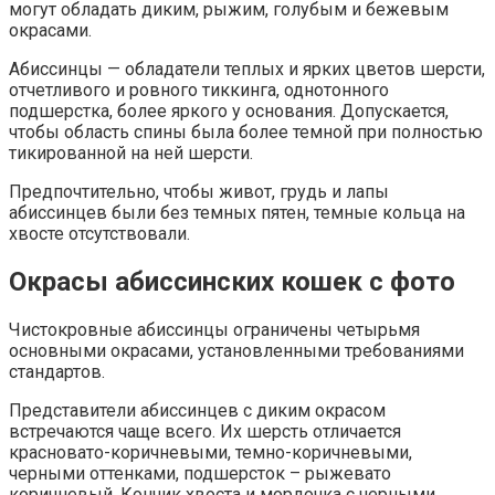
могут обладать диким, рыжим, голубым и бежевым
окрасами.
Абиссинцы — обладатели теплых и ярких цветов шерсти,
отчетливого и ровного тиккинга, однотонного
подшерстка, более яркого у основания. Допускается,
чтобы область спины была более темной при полностью
тикированной на ней шерсти.
Предпочтительно, чтобы живот, грудь и лапы
абиссинцев были без темных пятен, темные кольца на
хвосте отсутствовали.
Окрасы абиссинских кошек с фото
Чистокровные абиссинцы ограничены четырьмя
основными окрасами, установленными требованиями
стандартов.
Представители абиссинцев с диким окрасом
встречаются чаще всего. Их шерсть отличается
красновато-коричневыми, темно-коричневыми,
черными оттенками, подшерсток – рыжевато
коричневый. Кончик хвоста и мордочка с черными