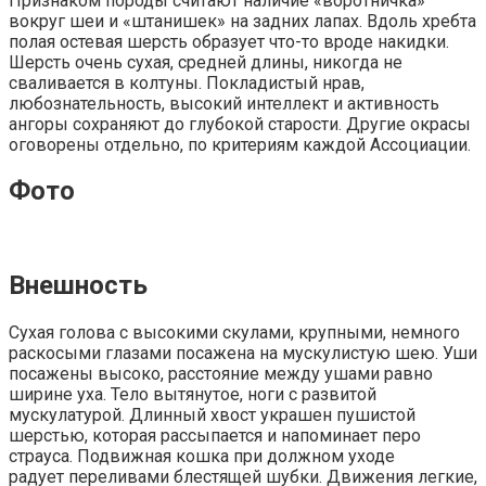
Признаком породы считают наличие «воротничка»
вокруг шеи и «штанишек» на задних лапах. Вдоль хребта
полая остевая шерсть образует что-то вроде накидки.
Шерсть очень сухая, средней длины, никогда не
сваливается в колтуны. Покладистый нрав,
любознательность, высокий интеллект и активность
ангоры сохраняют до глубокой старости. Другие окрасы
оговорены отдельно, по критериям каждой Ассоциации.
Фото
Внешность
Сухая голова с высокими скулами, крупными, немного
раскосыми глазами посажена на мускулистую шею. Уши
посажены высоко, расстояние между ушами равно
ширине уха. Тело вытянутое, ноги с развитой
мускулатурой. Длинный хвост украшен пушистой
шерстью, которая рассыпается и напоминает перо
страуса. Подвижная кошка при должном уходе
радует переливами блестящей шубки. Движения легкие,