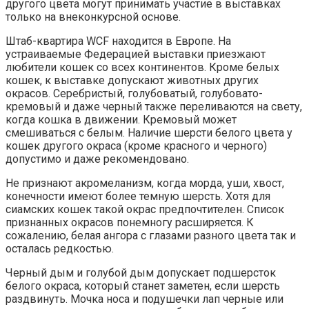
другого цвета могут принимать участие в выставках
только на внеконкурсной основе.
Штаб-квартира WCF находится в Европе. На
устраиваемые Федерацией выставки приезжают
любители кошек со всех континентов. Кроме белых
кошек, к выставке допускают животных других
окрасов. Серебристый, голубоватый, голубовато-
кремовый и даже черный также переливаются на свету,
когда кошка в движении. Кремовый может
смешиваться с белым. Наличие шерсти белого цвета у
кошек другого окраса (кроме красного и черного)
допустимо и даже рекомендовано.
Не признают акромеланизм, когда морда, уши, хвост,
конечности имеют более темную шерсть. Хотя для
сиамских кошек такой окрас предпочтителен. Список
признанных окрасов понемногу расширяется. К
сожалению, белая ангора с глазами разного цвета так и
осталась редкостью.
Черный дым и голубой дым допускает подшерсток
белого окраса, который станет заметен, если шерсть
раздвинуть. Мочка носа и подушечки лап черные или