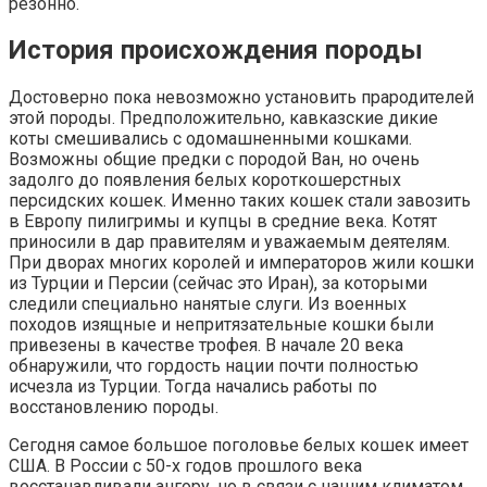
резонно.
История происхождения породы
Достоверно пока невозможно установить прародителей
этой породы. Предположительно, кавказские дикие
коты смешивались с одомашненными кошками.
Возможны общие предки с породой Ван, но очень
задолго до появления белых короткошерстных
персидских кошек. Именно таких кошек стали завозить
в Европу пилигримы и купцы в средние века. Котят
приносили в дар правителям и уважаемым деятелям.
При дворах многих королей и императоров жили кошки
из Турции и Персии (сейчас это Иран), за которыми
следили специально нанятые слуги. Из военных
походов изящные и непритязательные кошки были
привезены в качестве трофея. В начале 20 века
обнаружили, что гордость нации почти полностью
исчезла из Турции. Тогда начались работы по
восстановлению породы.
Сегодня самое большое поголовье белых кошек имеет
США. В России с 50-х годов прошлого века
восстанавливали ангору, но в связи с нашим климатом,