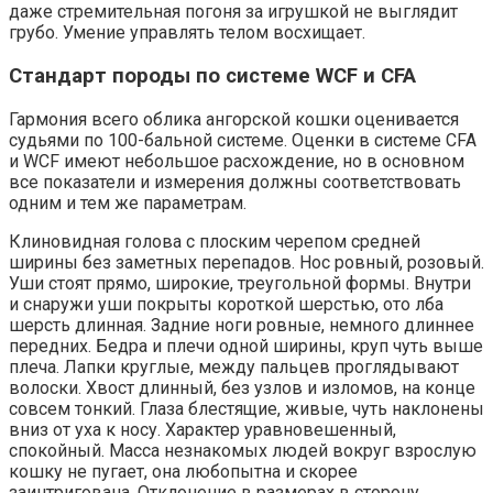
даже стремительная погоня за игрушкой не выглядит
грубо. Умение управлять телом восхищает.
Стандарт породы по системе WCF и CFA
Гармония всего облика ангорской кошки оценивается
судьями по 100-бальной системе. Оценки в системе CFA
и WCF имеют небольшое расхождение, но в основном
все показатели и измерения должны соответствовать
одним и тем же параметрам.
Клиновидная голова с плоским черепом средней
ширины без заметных перепадов. Нос ровный, розовый.
Уши стоят прямо, широкие, треугольной формы. Внутри
и снаружи уши покрыты короткой шерстью, ото лба
шерсть длинная. Задние ноги ровные, немного длиннее
передних. Бедра и плечи одной ширины, круп чуть выше
плеча. Лапки круглые, между пальцев проглядывают
волоски. Хвост длинный, без узлов и изломов, на конце
совсем тонкий. Глаза блестящие, живые, чуть наклонены
вниз от уха к носу. Характер уравновешенный,
спокойный. Масса незнакомых людей вокруг взрослую
кошку не пугает, она любопытна и скорее
заинтригована. Отклонение в размерах в сторону