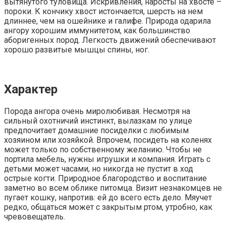
вытянутого туловища. Искривления, наросты на хвосте –
пороки. К кончику хвост истончается, шерсть на нем
длиннее, чем на ошейнике и галифе. Природа одарила
ангору хорошим иммунитетом, как большинство
аборигенных пород. Легкость движений обеспечивают
хорошо развитые мышцы спины, ног.
Характер
Порода ангора очень миролюбивая. Несмотря на
сильный охотничий инстинкт, вылазкам по улице
предпочитает домашние посиделки с любимым
хозяином или хозяйкой. Впрочем, посидеть на коленях
может только по собственному желанию. Чтобы не
портила мебель, нужны игрушки и компания. Играть с
детьми может часами, но никогда не пустит в ход
острые когти. Природное благородство и воспитание
заметно во всем облике питомца. Визит незнакомцев не
пугает кошку, напротив: ей до всего есть дело. Мяучет
редко, общаться может с закрытым ртом, утробно, как
чревовещатель.