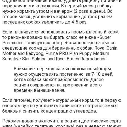
Отдельное внимание важно уделить рациону питания и
периодичности кормления. В первый месяц собаку
нужно кормить утром и вечером (2 раза в день). Во
второй месяц увеличить кормление до трех раз. На
последних сроках увеличить до 4-5 раз.
Если планируется использовать промышленный корм,
то рекомендовано выбирать класс не ниже «Super
Premium». Пользуются востребованностью на рынке
следующие корма для беременных собак: Royal Canin
Mother and Babydog, Purina PRO Plan Puppy Medium
Sensitive Skin Salmon and Rice, Bosch Reproduction.
Внимание: переход на высококлассный корм
нужно осуществлять постепенно, за 7-10 дней,
когда собака может забеременеть. Далее
рацион сохраняется на протяжении всего
времени вынашивания.
Если питомец получает натуральный корм, то в первую
очередь нужно увеличить количество потребляемых
белков и снизить концентрацию углеводов.
Рекомендовано включить в рацион диетические сорта
мяса (индейку, телятину, кролика), раз в неделю можно