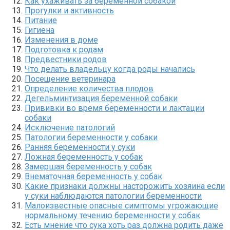
Как ухаживать за беременной собакой
Прогулки и активность
Питание
Гигиена
Изменения в доме
Подготовка к родам
Предвестники родов
Что делать владельцу когда роды начались
Посещение ветеринара
Определение количества плодов
Дегельминтизация беременной собаки
Прививки во время беременности и лактации
собаки
Исключение патологий
Патологии беременности у собаки
Ранняя беременности у суки
Ложная беременность у собак
Замершая беременность у собак
Внематочная беременность у собак
Какие признаки должны насторожить хозяина если
у суки наблюдаются патологии беременности
Малоизвестные опасные симптомы угрожающие
нормальному течению беременности у собак
Есть мнение что сука хоть раз должна родить даже