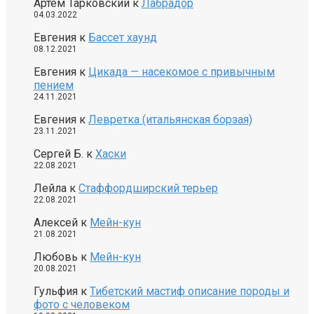
Артем Тарковский
к
Лабрадор
04.03.2022
Евгения
к
Бассет хаунд
08.12.2021
Евгения
к
Цикада — насекомое с привычным
пением
24.11.2021
Евгения
к
Левретка (итальянская борзая)
23.11.2021
Сергей Б.
к
Хаски
22.08.2021
Лейла
к
Стаффордширский терьер
22.08.2021
Алексей
к
Мейн-кун
21.08.2021
Любовь
к
Мейн-кун
20.08.2021
Гульфия
к
Тибетский мастиф описание породы и
фото с человеком