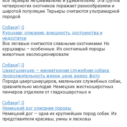
Все терьеры нетривиальны и удивительны. Эта группа
четвероногих охотников поражает разнообразием и
широтой популяции. Терьеры считаются ультрамодной
породой.
Собаки
0
Курцхаар: описание, внешность, достоинства и
недостатки
Все легавые считаются славными охотниками. Но
курцхаары – особенные. Из охотничьей породы
животные эволюционировали
Собаки
0
Цвергшнауцер — миниатюрная служебная собака:
продолжительность жизни, цена, видео, фото
Порода цвергшнауцеров, маленьких служебных собак,
сравнительно молодая. Немецких жесткошерстных
пинчеров отделили от гладкошерстных и
Собаки
0
Немецкий дог описание породы
Немецкий дог — одна из крупнейших пород собак. Их
представители красивы, умны и ласковы