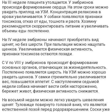
На III неделе плацента утолщается. У эмбрионов
происходи формирование сердца. На этом сроки можно
увидеть приплод на УЗИ. Концентрация релаксина в
крови увеличивается. У собаки появляются признаки
токсикоза, отказ от еды, тошнота и рвота. Хозяину
рекомендуется скорректировать питание и увеличивать
объемы еды постепенно.
На IV неделе эмбрионы начинают приобретать вид
щенят, но без шерсти. При пальпации можно нащупать
щенков. Увеличивается физическая активность,
признаки токсикоза остаются позади.
С V по VIII у эмбрионов происходит формирование
основных органов, отвечающих за жизнедеятельность.
Постепенно появляется шерсть. На УЗИ можно хорошо
увидеть щенков. У самки стремительно увеличивается
вес, повышается аппетит. С наступлением седьмой
недели собака начинает вести себя настороженно,
бережет живот, физическая активность снижается.
На восьмой недели можно легко увидеть шевеления
щенят. Туловище повернуто головой вниз, что является
естественной позой перед родоразрешением. Соски уже