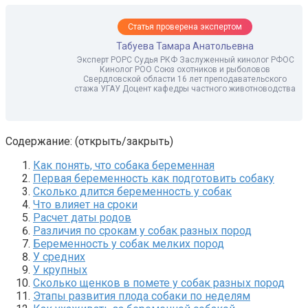
Статья проверена экспертом
Табуева Тамара Анатольевна
Эксперт РОРС Судья РКФ Заслуженный кинолог РФОС
Кинолог РОО Союз охотников и рыболовов
Свердловской области 16 лет преподавательского
стажа УГАУ Доцент кафедры частного животноводства
Содержание: (открыть/закрыть)
Как понять, что собака беременная
Первая беременность как подготовить собаку
Сколько длится беременность у собак
Что влияет на сроки
Расчет даты родов
Различия по срокам у собак разных пород
Беременность у собак мелких пород
У средних
У крупных
Сколько щенков в помете у собак разных пород
Этапы развития плода собаки по неделям