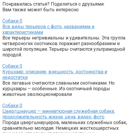
Понравилась статья? Поделиться с друзьями:
Вам также может быть интересно
Собаки
0
Все виды терьеров с фото, названиями и
характеристиками
Все терьеры нетривиальны и удивительны. Эта группа
четвероногих охотников поражает разнообразием и
широтой популяции. Терьеры считаются ультрамодной
породой.
Собаки
0
Курцхаар: описание, внешность, достоинства и
недостатки
Все легавые считаются славными охотниками. Но
курцхаары – особенные. Из охотничьей породы
животные эволюционировали
Собаки
0
Цвергшнауцер — миниатюрная служебная собака:
продолжительность жизни, цена, видео, фото
Порода цвергшнауцеров, маленьких служебных собак,
сравнительно молодая. Немецких жесткошерстных