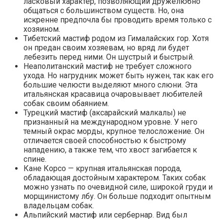
ласковый характер, позволяющий дружелюбно
общаться с большинством существ. Но, она
искренне предпочла бы проводить время только с
хозяином.
Тибетский мастиф родом из Гималайских гор. Хотя
он предан своим хозяевам, но вряд ли будет
лебезить перед ними. Он шустрый и быстрый.
Неаполитанский мастиф не требует сложного
ухода. Но нагрудник может быть нужен, так как его
большие челюсти выделяют много слюни. Эта
итальянская красавица очаровывает любителей
собак своим обаянием.
Турецкий мастиф (аксарайский малкалы) не
признанный на международном уровне. У него
темный окрас морды, крупное телосложение. Он
отличается своей способностью к быстрому
нападению, а также тем, что хвост загибается к
спине.
Кане Корсо — крупная итальянская порода,
обладающая достойным характером. Таких собак
можно узнать по очевидной силе, широкой груди и
морщинистому лбу. Он больше подходит опытным
владельцам собак.
Альпийский мастиф или сербернар. Вид был