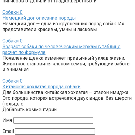
пинчеров отделили от гладкошерстных и
Собаки
0
Немецкий дог описание породы
Немецкий дог — одна из крупнейших пород собак. Их
представители красивы, умны и ласковы
Собаки
0
Возраст собаки по человеческим меркам в таблице,
расчет по формуле
Появление щенка изменяет привычный уклад жизни.
Животное становится членом семьи, требующий заботы
и внимания.
Собаки
0
Китайская хохлатая порода собаки
Для большинства китайская хохлатая — эталон имиджа.
Это порода, которая встречается двух видов: без шерсти
(тельце с
Добавить комментарий
Имя
Email