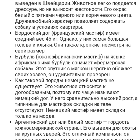
выведен в Швейцарии. Животное легко поддается
дрессуре, но не выносит жестокости. Его окрас
белый с пятнами черного или коричневого цвета.
Дружелюбный характер позволяет содержать
собаку в условиях квартиры.
Бордоский дог (французский мастиф) имеет
средний вес 45 кг. Однако, у них самая большая
голова и клыки. Они также крепкие, несмотря на
свой размер.
Бурбуль (южноафриканский мастиф) на языке
африкаанс имя бурбуль означает «фермерская
собака». Этот спутник с мягкой шерстью обожает
своих хозяев, он удивительно проворен.
Как таковой породы немецкий мастиф не
существует. Это животное относится к
догообразным, поэтому его чаще называют
немецкий дог. У него сравнительно высокий рост, а
типичные для мастифов складки на теле
отсутствуют. Немецкий мастиф имеет складки
только на морде.
Аргентинский дог или белый мастиф — гордость
южноамериканской страны. Его вывели для охоты
на крупных зверей. Это отличный компаньон, он
хорошо понимает команды и внимателен к детям.