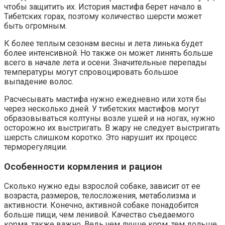
чтобы защитить их. История мастифа берет начало в
Тибетских горах, поэтому количество шерсти может
быть огромным.
К более теплым сезонам весны и лета линька будет
более интенсивной. Но также он может линять больше
всего в начале лета и осени. Значительные перепады
температуры могут спровоцировать большое
выпадение волос.
Расчесывать мастифа нужно ежедневно или хотя бы
через несколько дней. У тибетских мастифов могут
образовываться колтуны возле ушей и на ногах, нужно
осторожно их выстригать. В жару не следует выстригать
шерсть слишком коротко. Это нарушит их процесс
терморегуляции.
Особенности кормления и рацион
Сколько нужно еды взрослой собаке, зависит от ее
возраста, размеров, телосложения, метаболизма и
активности. Конечно, активной собаке понадобится
больше пищи, чем ленивой. Качество съедаемого
корма, также важно. Ведь чем лучше корм, тем дольше