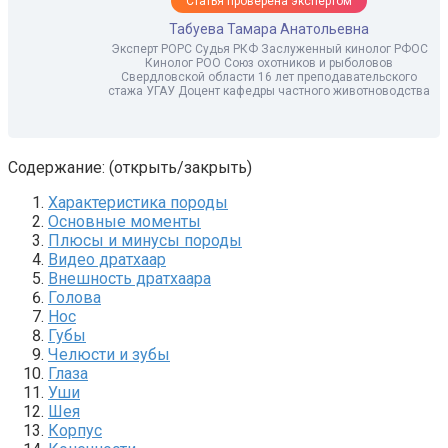
Статья проверена экспертом
Табуева Тамара Анатольевна
Эксперт РОРС Судья РКФ Заслуженный кинолог РФОС
Кинолог РОО Союз охотников и рыболовов
Свердловской области 16 лет преподавательского
стажа УГАУ Доцент кафедры частного животноводства
Содержание: (открыть/закрыть)
Характеристика породы
Основные моменты
Плюсы и минусы породы
Видео дратхаар
Внешность дратхаара
Голова
Нос
Губы
Челюсти и зубы
Глаза
Уши
Шея
Корпус