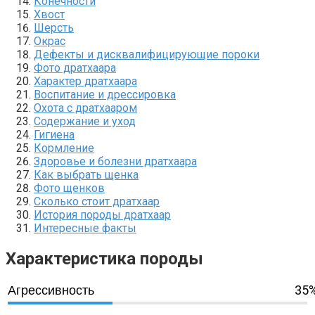
Конечности
Хвост
Шерсть
Окрас
Дефекты и дисквалифицирующие пороки
Фото дратхаара
Характер дратхаара
Воспитание и дрессировка
Охота с дратхааром
Содержание и уход
Гигиена
Кормление
Здоровье и болезни дратхаара
Как выбрать щенка
Фото щенков
Сколько стоит дратхаар
История породы дратхаар
Интересные факты
Характеристика породы
35
Агрессивность