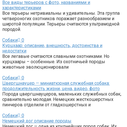
Все виды терьеров с фото, названиями и
характеристиками
Все терьеры нетривиальны и удивительны. Эта группа
четвероногих охотников поражает разнообразием и
широтой популяции. Терьеры считаются ультрамодной
породой.
Собаки
0
Курцхаар: описание, внешность, достоинства и
недостатки
Все легавые считаются славными охотниками. Но
курцхаары – особенные. Из охотничьей породы
животные эволюционировали
Собаки
0
Цвергшнауцер — миниатюрная служебная собака:
продолжительность жизни, цена, видео, фото
Порода цвергшнауцеров, маленьких служебных собак,
сравнительно молодая. Немецких жесткошерстных
пинчеров отделили от гладкошерстных и
Собаки
0
Немецкий дог описание породы
Немецкий дог — одна из крупнейших пород собак. Их