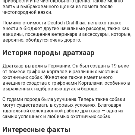
приобрести и не чистокровного щенка. Также можно
взять и выбракованного щенка из помета после
чистопородной вязки.
Помимо стоимости Deutsch Drahthaar, неплохо также
внести в бюджет другие начальные расходы, такие как
вакцины, посещения ветеринара и аксессуары, которые,
вероятно, обойдутся очень дорого.
История породы дратхаар
Дратхаар вывели в Германии. Он был создан в 19 веке
от помеси грифона корталов и различных местных
охотничьих собак. Животное также имеет много
внешнего сходства с грифонами Корталами, особенно в
выраженных надбровных дугах и бороде.
С годами порода была улучшена. Теперь такие собаки
могут существовать в суровых условиях. Благодаря
тщательной селекционной работе дратхаар — одна из
самых успешных и любимых охотничьих собак.
Интересные факты