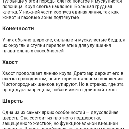
Туловище у этой породы слегка покатое и мускулистая
поясница. Круп слегка наклонен. Большая грудная
клетка. У нижней части корпуса единая линия, так как
живот и паховые зоны подтянутые.
Конечности
У них обычно широкие, сильные и мускулистые бедра, а
их округлые ступни перепончатые для улучшения
плавательных способностей.
Хвост
Хвост продолжает линию крупа. Дратхаар держит его в
слегка приподнятом, почти горизонтальном положении.
Чистопородных щенков купируют. Но в странах, где эта
процедура запрещена, собаки имеют длинный хвост.
Шерсть
Одна из их самых ярких особенностей — двухслойная
шерсть. Она состоит из плотного подшерстка,
защищенного жесткой, но функциональной внешней
шерстью. Шерсть устойчивая как к погодным условиям,