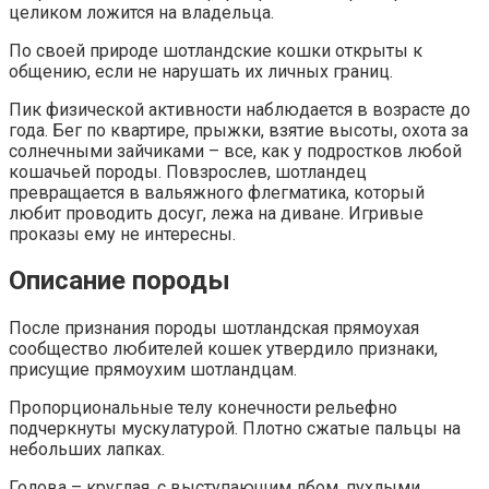
целиком ложится на владельца.
По своей природе шотландские кошки открыты к
общению, если не нарушать их личных границ.
Пик физической активности наблюдается в возрасте до
года. Бег по квартире, прыжки, взятие высоты, охота за
солнечными зайчиками – все, как у подростков любой
кошачьей породы. Повзрослев, шотландец
превращается в вальяжного флегматика, который
любит проводить досуг, лежа на диване. Игривые
проказы ему не интересны.
Описание породы
После признания породы шотландская прямоухая
сообщество любителей кошек утвердило признаки,
присущие прямоухим шотландцам.
Пропорциональные телу конечности рельефно
подчеркнуты мускулатурой. Плотно сжатые пальцы на
небольших лапках.
Голова – круглая, с выступающим лбом, пухлыми