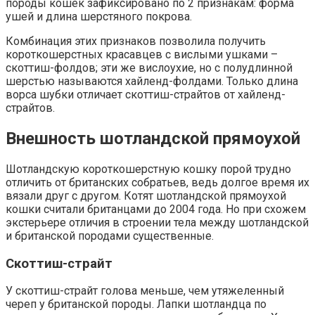
породы кошек зафиксировано по 2 признакам: форма
ушей и длина шерстяного покрова.
Комбинация этих признаков позволила получить
короткошерстных красавцев с вислыми ушками –
скоттиш-фолдов; эти же вислоухие, но с полудлинной
шерстью называются хайленд-фолдами. Только длина
ворса шубки отличает скоттиш-страйтов от хайленд-
страйтов.
Внешность шотландской прямоухой
Шотландскую короткошерстную кошку порой трудно
отличить от британских собратьев, ведь долгое время их
вязали друг с другом. Котят шотландской прямоухой
кошки считали британцами до 2004 года. Но при схожем
экстерьере отличия в строении тела между шотландской
и британской породами существенные.
Скоттиш-страйт
У скоттиш-страйт голова меньше, чем утяжеленный
череп у британской породы. Лапки шотландца по