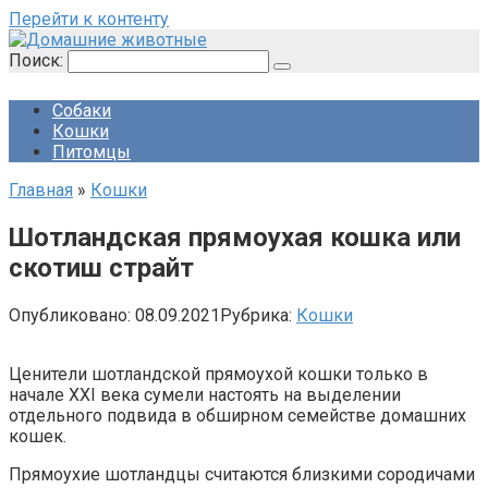
Перейти к контенту
Поиск:
Собаки
Кошки
Питомцы
Главная
»
Кошки
Шотландская прямоухая кошка или
скотиш страйт
Опубликовано:
08.09.2021
Рубрика:
Кошки
Ценители шотландской прямоухой кошки только в
начале XXI века сумели настоять на выделении
отдельного подвида в обширном семействе домашних
кошек.
Прямоухие шотландцы считаются близкими сородичами