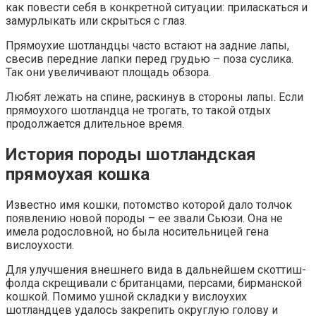
как повести себя в конкретной ситуации: приласкаться и
замурлыкать или скрыться с глаз.
Прямоухие шотландцы часто встают на задние лапы,
свесив передние лапки перед грудью – поза суслика.
Так они увеличивают площадь обзора.
Любят лежать на спине, раскинув в стороны лапы. Если
прямоухого шотландца не трогать, то такой отдых
продолжается длительное время.
История породы шотландская
прямоухая кошка
Известно имя кошки, потомство которой дало толчок
появлению новой породы – ее звали Сьюзи. Она не
имела родословной, но была носительницей гена
вислоухости.
Для улучшения внешнего вида в дальнейшем скоттиш-
фолда скрещивали с британцами, персами, бирманской
кошкой. Помимо ушной складки у вислоухих
шотландцев удалось закрепить округлую голову и