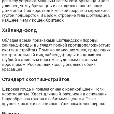
размеру уступают мощным лапам кота-британца. Хвост
длиннее, чем у британцев и находится в постоянном
движении. Под короткой и мягкой шерстью скрывается
густой подшерсток. В целом, строение тела шотландцев
изящнее, чем у кошек-британок.
Хайленд-фолд
Обладая всеми признаками шотландской породы,
хайленд-фолды выглядят полной противоположностью
скоттиш-страйтам. Помимо повисших ушек, придающих
им трогательный вид, хайленд-фолды выделяются
шубкой с длинным ворсом с чудесным пышным
воротником. Роскошный хвост дополняет облик
красавцев.
Стандарт скоттиш-страйтов
Широкая грудь и прямая спина с крепкой шеей. Ноги
коротковатые. Хвост длинный, расширен в основании.
Шарообразная голова с набитыми щеками. Глаза
крупные, похожи на совиные. Уши посажены широко.
Размер