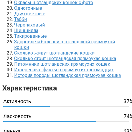
Окрасы шотландских кошек с фото
Однотонные
Двухцветные
Табби
Черепаховый
Шиншилла
Тикированные
Здоровье и болезни шотландской прямоухой
кошки
Сколько живут шотландские кошки
Сколько стоит шотландская прямоухая кошка
Питомники шотландских прямоухих кошек
Интересные факты о прямоухих шотландцах
История породы шотландская прямоухая кошка
Характеристика
37
Активность
74
Ласковость
63
Линька