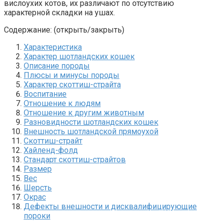
вислоухих котов, их различают по отсутствию
характерной складки на ушах.
Содержание: (открыть/закрыть)
Характеристика
Характер шотландских кошек
Описание породы
Плюсы и минусы породы
Характер скоттиш-страйта
Воспитание
Отношение к людям
Отношение к другим животным
Разновидности шотландских кошек
Внешность шотландской прямоухой
Скоттиш-страйт
Хайленд-фолд
Стандарт скоттиш-страйтов
Размер
Вес
Шерсть
Окрас
Дефекты внешности и дисквалифицирующие
пороки