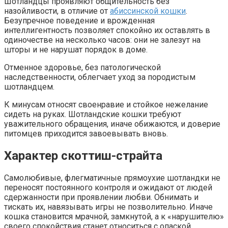
Шотландцы проявляют общительность без
назойливости, в отличие от
абиссинской кошки
.
Безупречное поведение и врожденная
интеллигентность позволяет спокойно их оставлять в
одиночестве на несколько часов: они не залезут на
шторы и не нарушат порядок в доме.
Отменное здоровье, без патологической
наследственности, облегчает уход за породистым
шотландцем.
К минусам относят своенравие и стойкое нежелание
сидеть на руках. Шотландские кошки требуют
уважительного обращения, иначе обижаются, и доверие
питомцев приходится завоевывать вновь.
Характер скоттиш-страйта
Самолюбивые, флегматичные прямоухие шотландки не
переносят постоянного контроля и ожидают от людей
сдержанности при проявлении любви. Обнимать и
тискать их, навязывать игры не позволительно. Иначе
кошка становится мрачной, замкнутой, а к «нарушителю»
своего спокойствия станет относиться с опаской.